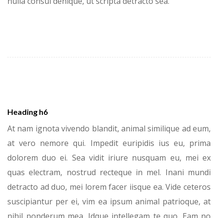
nulla consul denique, ut scripta detracto sea.
Heading h6
At nam ignota vivendo blandit, animal similique ad eum,
at vero nemore qui. Impedit euripidis ius eu, prima
dolorem duo ei. Sea vidit iriure nusquam eu, mei ex
quas electram, nostrud recteque in mel. Inani mundi
detracto ad duo, mei lorem facer iisque ea. Vide ceteros
suscipiantur per ei, vim ea ipsum animal patrioque, at
nihil ponderum mea. Idque intellegam te quo. Eam no