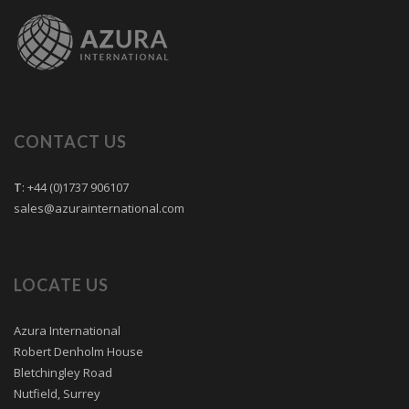
CONTACT US
T
: +44 (0)1737 906107
sales@azurainternational.com
LOCATE US
Azura International
Robert Denholm House
Bletchingley Road
Nutfield, Surrey