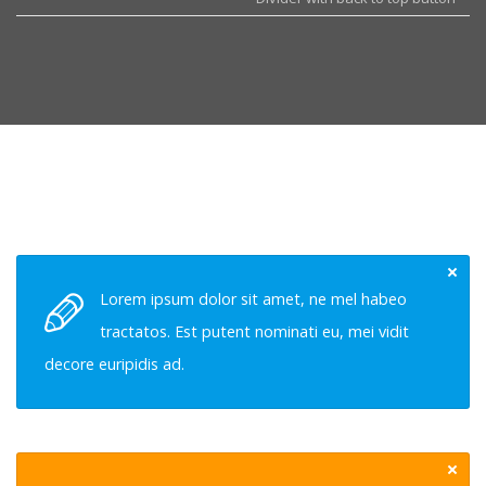
Lorem ipsum dolor sit amet, ne mel habeo
tractatos. Est putent nominati eu, mei vidit
decore euripidis ad.