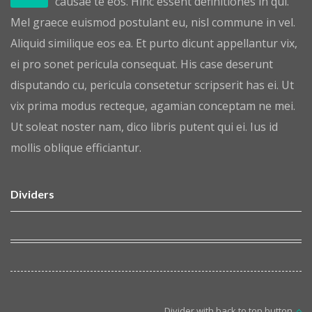
causae te eos. Hinc essent definitiones in qui.
Mel graece euismod postulant eu, nisl commune in vel.
Aliquid similique eos ea. Et purto dicunt appellantur vix,
ei pro sonet pericula consequat. His case deserunt
disputando cu, pericula consetetur scripserit has ei. Ut
vix prima modus recteque, agamian conceptam ne mei.
Ut soleat noster nam, dico libris putent qui ei. Ius id
mollis oblique efficiantur.
Dividers
Divider with back to top button